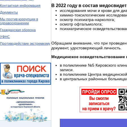
В 2022 году в состав медосвиде
Контактная информация
исследования мочи и крови для ди
Документы
химико-токсилогические исследован
Мы против коррупции в
осмотр психиатра-нарколога;
здравоохранении
осмотр офтальмолога;
психиатрическое освидетельствова
Гражданская оборона
УФНС
Обращаем внимание, что при проведен
Противодействие экстремизму
документ, удостоверяющий личность.
Медицинское освидетельствование 
в поликлинике №5 Кировского клини
записи.
в поликлинике Центра медицинской 
в центральных районных больница