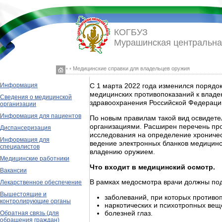
КОГБУЗ
Мурашинская центральна
◦ ◦ Медицинские справки для владельцев оружия
Информация
С 1 марта 2022 года изменился порядо
медицинских противопоказаний к влад
Сведения о медицинской
здравоохранения Российской Федерации
организации
Информация для пациентов
По новым правилам такой вид освидете
организациями. Расширен перечень пр
Диспансеризация
исследования на определение хроничес
Информация для
ведение электронных бланков медицинс
специалистов
владению оружием.
Медицинские работники
Что входит в медицинский осмотр.
Вакансии
В рамках медосмотра врачи должны под
Лекарственное обеспечение
Вышестоящие и
заболеваний, при которых противо
контролирующие органы
наркотических и психотропных веще
болезней глаз.
Обратная связь (для
обращения граждан)