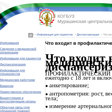
КОГБУЗ
Мурашинская центральна
◦ ◦
Информация для пациентов
◦
Диспансеризация
◦ Что в
Что входит в профилактич
Информация
Сведения о медицинской
Что входит
организации
медицински
Информация для пациентов
диспансери
Диспансеризация
Информация для
ПРОФИЛАКТИЧЕСКИЙ М
специалистов
ежегодно с 18 лет и вклю
Медицинские работники
анкетирование;
●
Вакансии
Лекарственное обеспечение
антропометрия: рост, ве
●
тела;
Вышестоящие и
контролирующие органы
измерение артериальног
●
Обратная связь (для
обращения граждан)