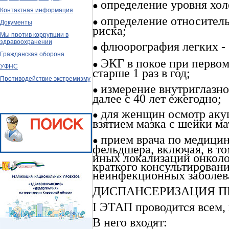
определение уровня хол
●
Контактная информация
определение относитель
●
Документы
риска;
Мы против коррупции в
здравоохранении
флюорография легких - 1
●
Гражданская оборона
ЭКГ в покое при первом 
●
УФНС
старше 1 раз в год;
Противодействие экстремизму
измерение внутриглазн
●
далее с 40 лет ежегодно;
для женщин осмотр аку
●
взятием мазка с шейки ма
прием врача по медицин
●
фельдшера, включая, в то
иных локализаций онколо
краткого консультирован
неинфекционных заболев
ДИСПАНСЕРИЗАЦИЯ ПР
I ЭТАП проводится всем, н
В него входят: