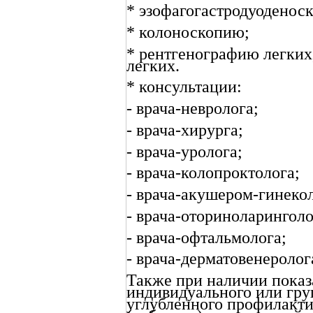
* эзофагогастродуоденос
* колоноскопию;
* рентгенографию легки
легких.
* консультации:
- врача-невролога;
- врача-хирурга;
- врача-уролога;
- врача-колопроктолога;
- врача-акушером-гинекол
- врача-оториноларинголо
- врача-офтальмолога;
- врача-дерматовенеролог
Также при наличии показ
индивидуального или гру
углубленного профилакти