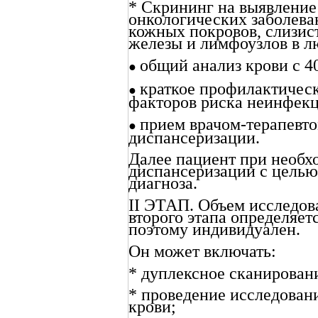
* Скрининг на выявление
онкологических заболева
кожных покровов, слизис
железы и лимфоузлов в л
общий анализ крови с 40
●
краткое профилактичес
●
факторов риска неинфек
прием врачом-терапевто
●
диспансеризации.
Далее пациент при необхо
диспансеризации с целью
диагноза.
II ЭТАП. Объем исследов
второго этапа определяет
поэтому индивидуален.
Он может включать:
* дуплексное сканирован
* проведение исследован
крови;