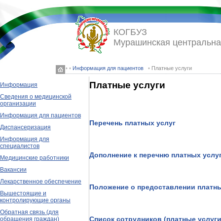
КОГБУЗ
Мурашинская центральна
◦ ◦
Информация для пациентов
◦ Платные услуги
Платные услуги
Информация
Сведения о медицинской
организации
Информация для пациентов
Перечень платных услуг
Диспансеризация
Информация для
специалистов
Дополнение к перечню платных услу
Медицинские работники
Вакансии
Лекарственное обеспечение
Положение о предоставлении платны
Вышестоящие и
контролирующие органы
Обратная связь (для
Список сотрудников (платные услуги
обращения граждан)